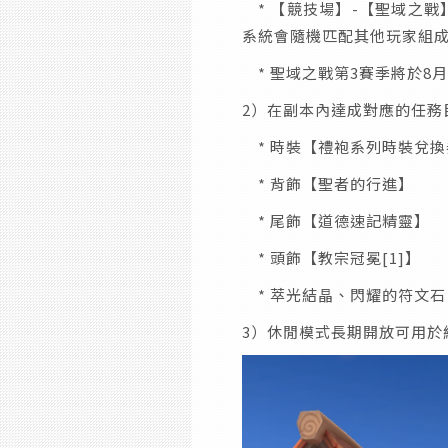
* 【競技場】-【聖域之戰
系統會隨機匹配其他玩家組成
* 聖域之戰第3賽季將於8月
2）在副本內達成對應的任務
* 時裝【禮袍系列時裝兌
* 背飾【聖者的行進】
* 尾飾【道德速記精靈】
* 頭飾【教宗冠冕[1]】
* 萃光結晶、閃耀的符文
3）休閒模式長期開放可用於