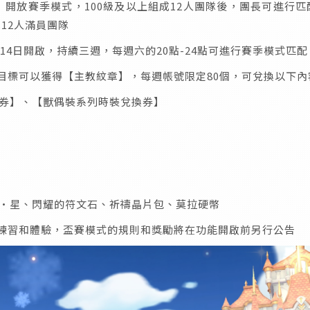
】開放賽季模式，100級及以上組成12人團隊後，團長可進行
12人滿員團隊
14日開啟，持續三週，每週六的20點-24點可進行賽季模式匹配
目標可以獲得【主教紋章】，每週帳號限定80個，可兌換以下內
換券】、【獸偶裝系列時裝兌換券】
石·星、閃耀的符文石、祈禱晶片包、莫拉硬幣
練習和體驗，盃賽模式的規則和獎勵將在功能開啟前另行公告