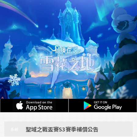
聖域之戰盃賽S3賽季補償公告
系統