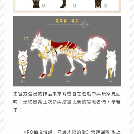
由官方選出的作品未來有機會在遊戲中與玩家見面
唷！最終感謝此次參與繪畫比賽的冒險者們，辛苦
了！
《RO仙境傳說：守護永恆的愛》營運團隊 敬上