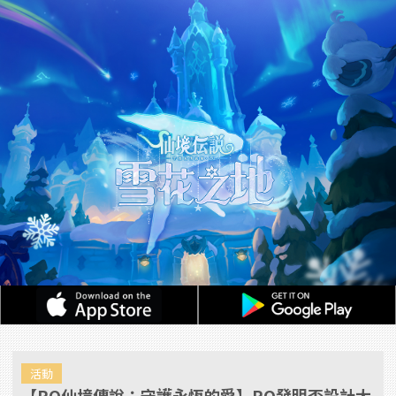
活動
【RO仙境傳說：守護永恆的愛】RO發明盃設計大