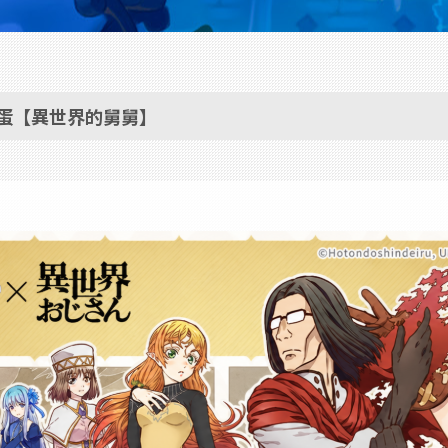
扭蛋【異世界的舅舅】