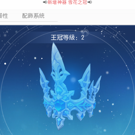
📢
新增神器 雪花之冠
📢