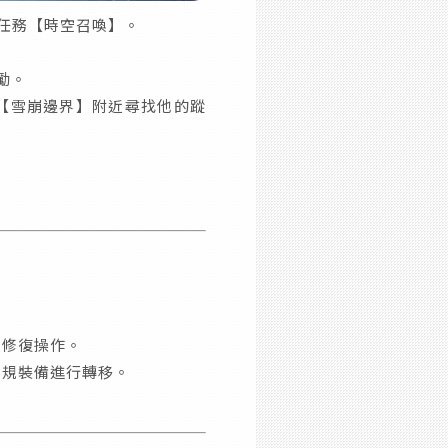
到任務【時空召喚】。
勵。
【雪崩邊界】附近尋找他的蹤
損修復操作。
常規裝備進行轉移。