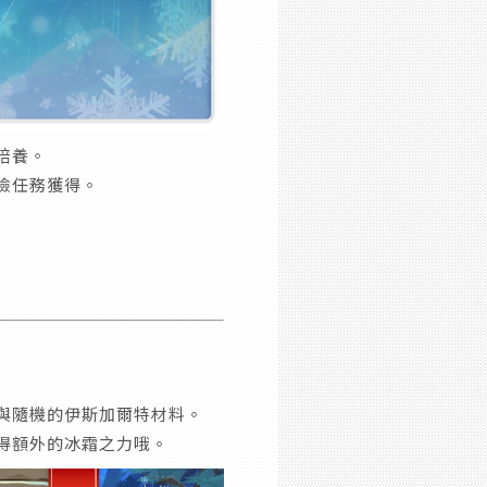
培養。
險任務獲得。
與隨機的伊斯加爾特材料。
得額外的冰霜之力哦。