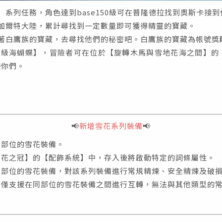
】系列任務，角色達到base150級可在普隆德拉找到奧斯卡接
加爾特大陸，累計尋找到一定數量即可獲得精靈的寶藏。
著白鷹族的寶藏，去尋找他們的秘密吧。白鷹族的寶藏為帳號獎
【超級海蝴蝶】，冒險者可在位於【旋轉木馬與雪地花海之間】的
接你們。
📢
新增雪花系列裝備
📢
】部位的雪花裝備。
雪花之冠】的【配飾系統】中，存入後將啟動特定的詞條屬性。
同部位的雪花裝備，對該系列裝備進行常規精煉、安全精煉及破
，僅支援在同部位的雪花裝備之間進行互轉，無法與其他類型的