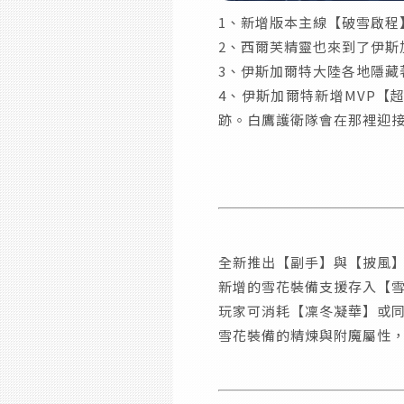
1、新增版本主線【破雪啟程
2、西爾芙精靈也來到了伊斯
3、伊斯加爾特大陸各地隱藏
4、伊斯加爾特新增MVP
跡。白鷹護衛隊會在那裡迎
全新推出【副手】與【披風
新增的雪花裝備支援存入【
玩家可消耗【凜冬凝華】或
雪花裝備的精煉與附魔屬性