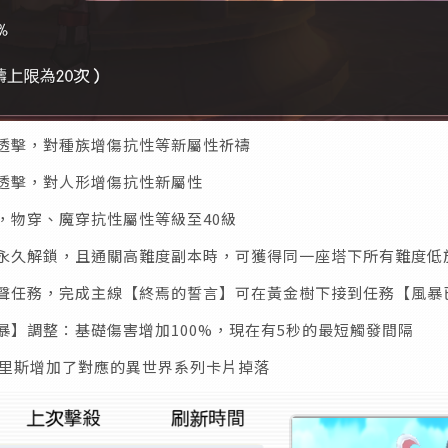
透擊，對種族增傷抗性等新屬性祈禱
透擊，對人形增傷抗性新屬性
，物穿、魔穿抗性屬性等級至40級
為永久解鎖，且通關高難度副本時，可獲得同一座塔下所有難度低
聲任務，完成主線【終焉的誓言】可在黃金樹下接到任務【風暴
暴】調整：基礎傷害增加100%，現在有5秒的最短觸發間隔
賽里斯增加了對應的異世界系列卡片掉落