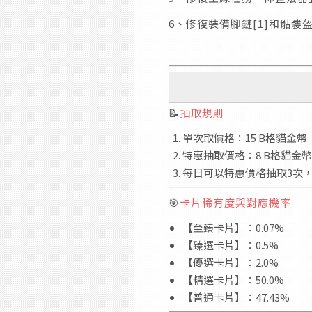
6、修復裝備腳鏈[1]和骷髏
📝
抽取規則
單次取價格：15 B格貓金幣
特惠抽取價格：8 B格貓金幣
每日可以特惠價格抽取3次，
🎯
卡片稀有度與對應機率
【至臻卡片】：0.07%
【臻選卡片】：0.5%
【優選卡片】：2.0%
【精選卡片】：50.0%
【普通卡片】：47.43%