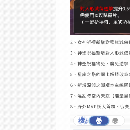
2、女神祈禱新增對種族減傷
3、神聖祝福新增對人形減傷
4、神聖祝福物免、魔免透擊
5、星座之塔的關卡解鎖改
6、新增深淵之湖版本主線尾
7、混亂時空內天賦【能量風
8、野外MVP妖犬首領、俄