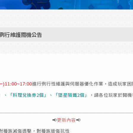
1:00例行維護關機公告
進行例行性維護與伺服器優化作業，造成玩家困
(一
)11:00~17:00
」、「料理兌換劵2個」、「墜星隕鐵2個」
，請各位玩家於開機
📢
更新內容
📢
對種族減傷透擊，對種族增傷抗性