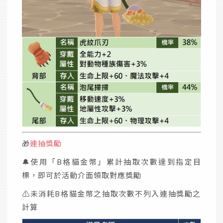
🎁
連抽獎勵
🔔
使用「B格貓金幣」累計抽取次數達到指定目
標，即可於活動介面領取對應獎勵
⚠️
未消耗B格貓金幣之抽取次數不列入連抽獎勵之
計算