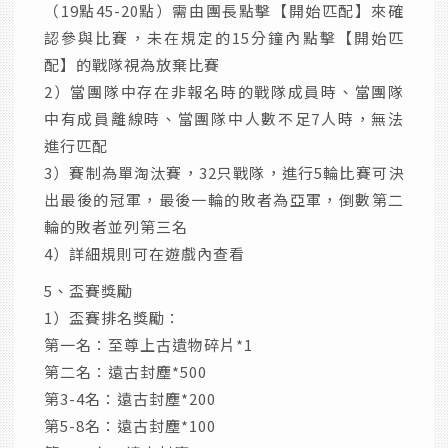
（19點45-20點）需由團長點擊【開始匹配】來確
認參與比賽，未在規定的15分鐘內點擊【開始匹
配】的戰隊視為放棄比賽
2）當團隊中存在非報名時的戰隊成員時、當團隊
中有成員離線時、當團隊中人數不足7人時，無法
進行匹配
3）賽制為單淘汰賽，32只戰隊，進行5輪比賽可決
出最後的冠軍，最後一輪的敗者為亞軍，倒數第二
輪的敗者並列第三名
4）詳細規則可在遊戲內查看
5、盃賽獎勵
1）盃賽排名獎勵：
第一名：至尊上古遺物碎片*1
第二名：遠古封塵*500
第3-4名：遠古封塵*200
第5-8名：遠古封塵*100