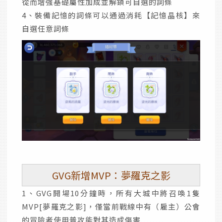
從而增強基礎屬性加成並解鎖可自選的詞條
4、裝備記憶的詞條可以通過消耗【記憶晶核】來
自選任意詞條
GVG新增MVP：夢羅克之影
1、GVG開場10分鐘時，所有大城中將召喚1隻
MVP[夢羅克之影]，僅當前戰線中有（雇主）公會
的冒險者使用普攻能對其造成傷害