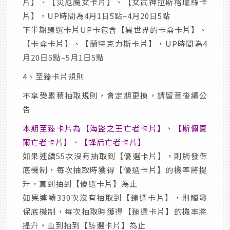
片】、【災厄魔女卡片】、【女武神拉斯格瑞絲卡
片】，UP時間為4月1日5點–4月20日5點
下半期臻選卡片UP卡包含【異世界的卡侖卡片】、
【卡侖卡片】、【蘭特克力斯卡片】，UP時間為4
月20日5點–5月1日5點
4、至臻卡片規則
不享受累積抽取規則，會定期更換，請留意後續公
告
本期至臻卡片為【海盜之王亡者卡片】、【斯佩夏
爾亡者卡片】、【蜂后亡者卡片】
如果連續55次沒有抽取到【優選卡片】，則觸發保
底機制，每次抽取時獲得【優選卡片】的機率將提
升，直到抽到【優選卡片】為止
如果連續330次沒有抽取到【臻選卡片】，則觸發
保底機制，每次抽取時獲得【臻選卡片】的機率將
提升，直到抽到【臻選卡片】為止