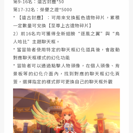
第9-16名：遠古封塵*50
第17-32名：榮譽之證*5000
* 【遠古封塵】：可用來兌換藍色遺物碎片，累積
一定數量可兌換【至尊上古遺物碎片】
2）前16名均可獲得全新翅膀“逐風之翼”與“鳥
人哈比”主題聊天框。
* 當冒險者使用特定的聊天框幻化道具後，會啟動
對應聊天框樣式的幻化功能
* 冒險者可以通過點擊人物頭像，在個人頭像、背
景板等的幻化介面內，找到對應的聊天框幻化頁
簽，選擇指定的樣式即可更換自己的聊天框外觀