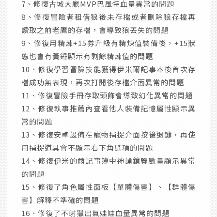
7、修復古城大廳MVP巴風特血量異常的問題
8、修復冒險者租借狼後未存檔或者刪除狼存檔再
讀取之前老鷹的存檔，會導致狼丟失的問題
9、修復用精煉+15券升級有精煉值裝備後，+15狀
態也會有黃錘顯示有剩餘精煉值的問題
10、修復學習冒險技能獲得伊米爾記事本後首次存
檔成功無表現，再次打開後存檔介面異常的問題
11、修復冒險手冊存取頭飾會導致幻化異常的問題
12、修復執事推薦內查看他人裝備記憶屬性顯示異
常的問題
13、修復安卓設備在寵物捕捉介面按後退鍵，再使
用捕捉道具會不顯示右下角選項的問題
14、修復伊米的爾記事簿中神諭鏡鑒數量顯示異常
的問題
15、修復了角色屬性面板【單體傷害】、【群體傷
害】解釋不準確的問題
16、修復了不射獵出氣娃娃血量異常的問題