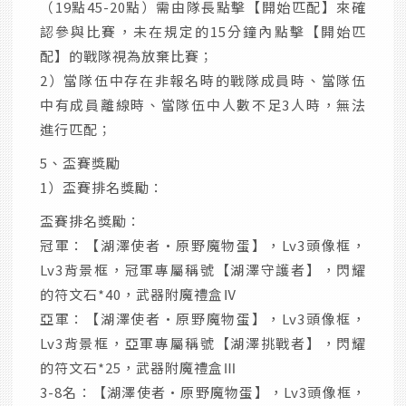
（19點45-20點）需由隊長點擊【開始匹配】來確
認參與比賽，未在規定的15分鐘內點擊【開始匹
配】的戰隊視為放棄比賽；
2）當隊伍中存在非報名時的戰隊成員時、當隊伍
中有成員離線時、當隊伍中人數不足3人時，無法
進行匹配；
5、盃賽獎勵
1）盃賽排名獎勵：
盃賽排名獎勵：
冠軍：【湖澤使者·原野魔物蛋】，Lv3頭像框，
Lv3背景框，冠軍專屬稱號【湖澤守護者】，閃耀
的符文石*40，武器附魔禮盒Ⅳ
亞軍：【湖澤使者·原野魔物蛋】，Lv3頭像框，
Lv3背景框，亞軍專屬稱號【湖澤挑戰者】，閃耀
的符文石*25，武器附魔禮盒Ⅲ
3-8名：【湖澤使者·原野魔物蛋】，Lv3頭像框，