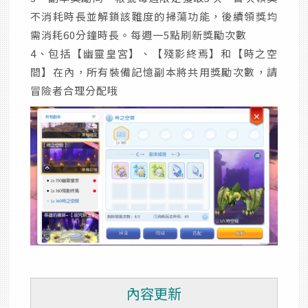
不消耗時長並解鎖該難度的掃蕩功能，後續領獎均
需消耗60分鐘時長。每週一5點刷新獎勵次數
4、包括【幽靈皇宮】、【殘影終焉】和【時之空
間】在內，所有裝備記憶副本將共用獎勵次數，請
冒險者合理分配哦
內容更新